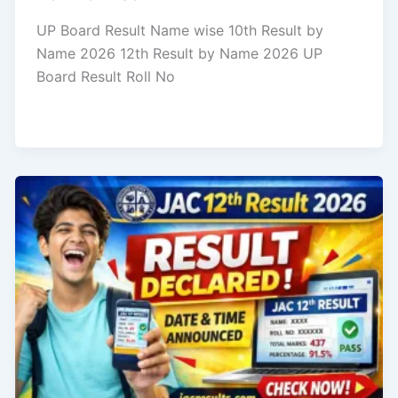
UP Board Result Name wise 10th Result by
Name 2026 12th Result by Name 2026 UP
Board Result Roll No