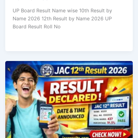
UP Board Result Name wise 10th Result by
Name 2026 12th Result by Name 2026 UP
Board Result Roll No