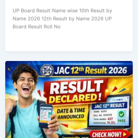
UP Board Result Name wise 10th Result by
Name 2026 12th Result by Name 2026 UP
Board Result Roll No