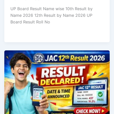
UP Board Result Name wise 10th Result by
Name 2026 12th Result by Name 2026 UP
Board Result Roll No