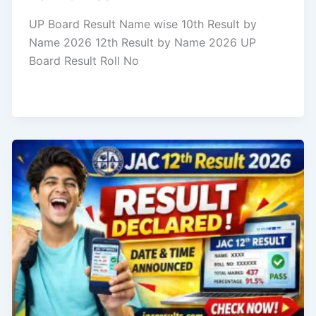
UP Board Result Name wise 10th Result by
Name 2026 12th Result by Name 2026 UP
Board Result Roll No