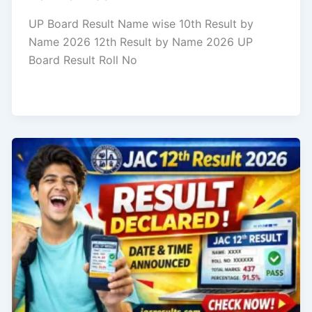
UP Board Result Name wise 10th Result by
Name 2026 12th Result by Name 2026 UP
Board Result Roll No