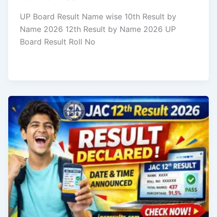
UP Board Result Name wise 10th Result by
Name 2026 12th Result by Name 2026 UP
Board Result Roll No