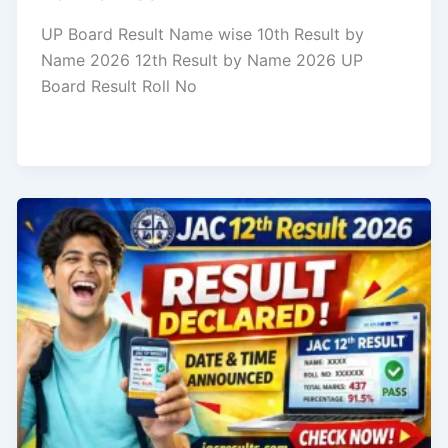
UP Board Result Name wise 10th Result by
Name 2026 12th Result by Name 2026 UP
Board Result Roll No