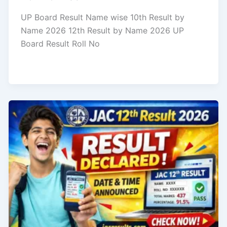
UP Board Result Name wise 10th Result by
Name 2026 12th Result by Name 2026 UP
Board Result Roll No