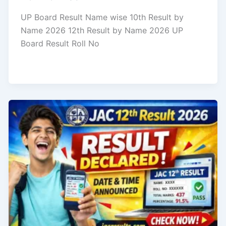
UP Board Result Name wise 10th Result by
Name 2026 12th Result by Name 2026 UP
Board Result Roll No