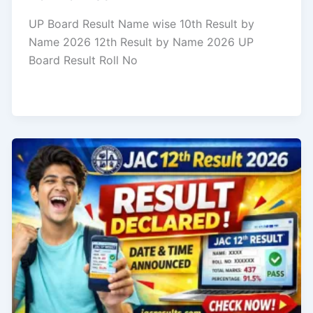
UP Board Result Name wise 10th Result by
Name 2026 12th Result by Name 2026 UP
Board Result Roll No