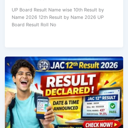
UP Board Result Name wise 10th Result by
Name 2026 12th Result by Name 2026 UP
Board Result Roll No