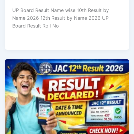
UP Board Result Name wise 10th Result by
Name 2026 12th Result by Name 2026 UP
Board Result Roll No