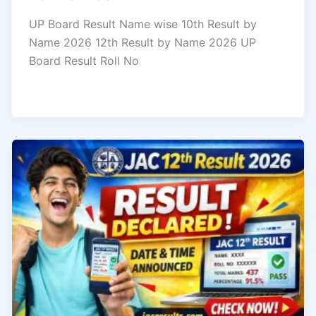
UP Board Result Name wise 10th Result by
Name 2026 12th Result by Name 2026 UP
Board Result Roll No