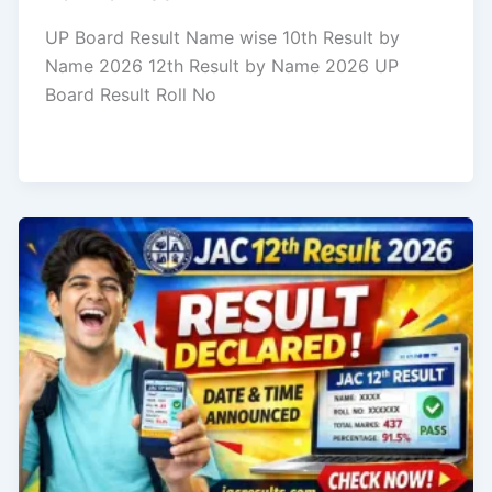
UP Board Result Name wise 10th Result by
Name 2026 12th Result by Name 2026 UP
Board Result Roll No