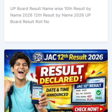
UP Board Result Name wise 10th Result by
Name 2026 12th Result by Name 2026 UP
Board Result Roll No