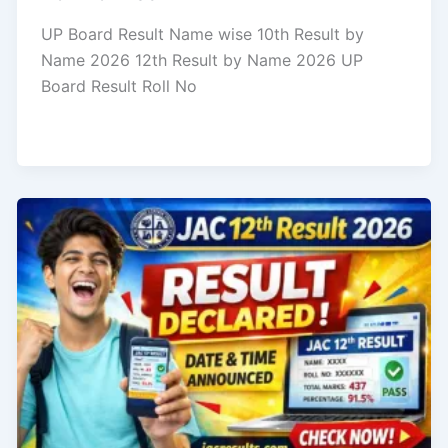
UP Board Result Name wise 10th Result by
Name 2026 12th Result by Name 2026 UP
Board Result Roll No