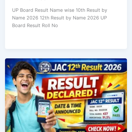
UP Board Result Name wise 10th Result by
Name 2026 12th Result by Name 2026 UP
Board Result Roll No