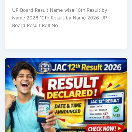
UP Board Result Name wise 10th Result by
Name 2026 12th Result by Name 2026 UP
Board Result Roll No