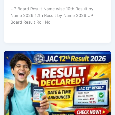
UP Board Result Name wise 10th Result by
Name 2026 12th Result by Name 2026 UP
Board Result Roll No