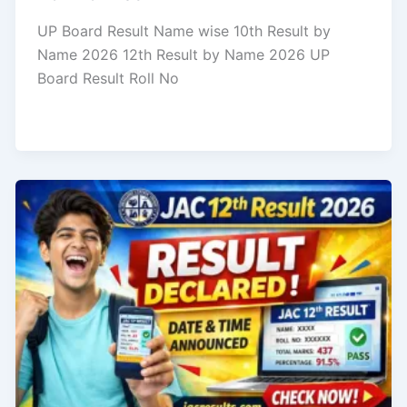
UP Board Result Name wise 10th Result by
Name 2026 12th Result by Name 2026 UP
Board Result Roll No