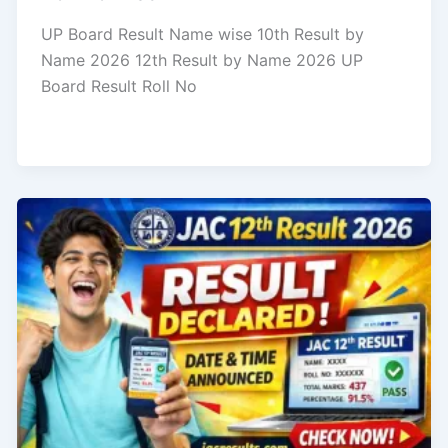
UP Board Result Name wise 10th Result by
Name 2026 12th Result by Name 2026 UP
Board Result Roll No