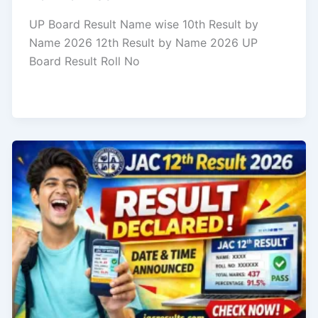
UP Board Result Name wise 10th Result by
Name 2026 12th Result by Name 2026 UP
Board Result Roll No