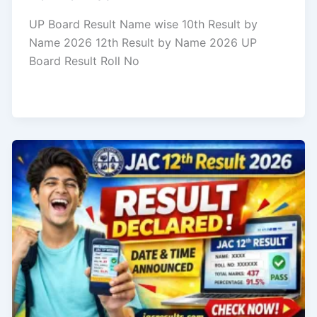
UP Board Result Name wise 10th Result by
Name 2026 12th Result by Name 2026 UP
Board Result Roll No