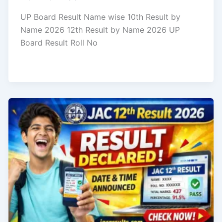
UP Board Result Name wise 10th Result by
Name 2026 12th Result by Name 2026 UP
Board Result Roll No