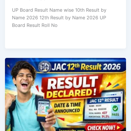
UP Board Result Name wise 10th Result by
Name 2026 12th Result by Name 2026 UP
Board Result Roll No