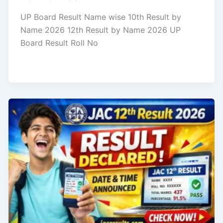
UP Board Result Name wise 10th Result by
Name 2026 12th Result by Name 2026 UP
Board Result Roll No