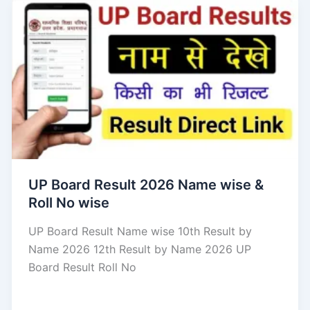
UP Board Result 2026 Name wise &
Roll No wise
UP Board Result Name wise 10th Result by
Name 2026 12th Result by Name 2026 UP
Board Result Roll No