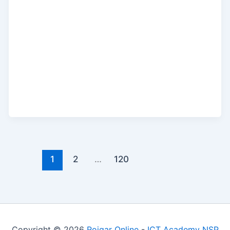
1
2
…
120
Copyright © 2026
Rojgar Online
-
ICT Academy NSP