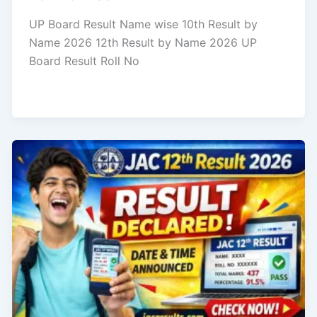
UP Board Result Name wise 10th Result by
Name 2026 12th Result by Name 2026 UP
Board Result Roll No