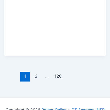
1
2
…
120
Copyright © 2026
Rojgar Online
-
ICT Academy NSP