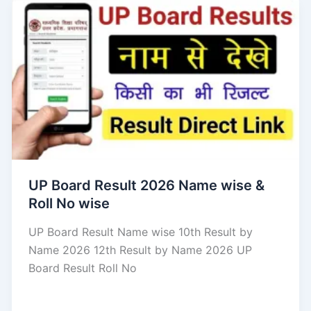
UP Board Result 2026 Name wise &
Roll No wise
UP Board Result Name wise 10th Result by
Name 2026 12th Result by Name 2026 UP
Board Result Roll No