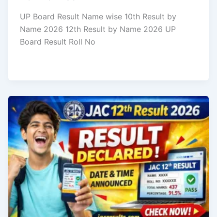
UP Board Result Name wise 10th Result by
Name 2026 12th Result by Name 2026 UP
Board Result Roll No