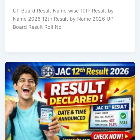
UP Board Result Name wise 10th Result by
Name 2026 12th Result by Name 2026 UP
Board Result Roll No