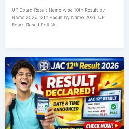
UP Board Result Name wise 10th Result by
Name 2026 12th Result by Name 2026 UP
Board Result Roll No