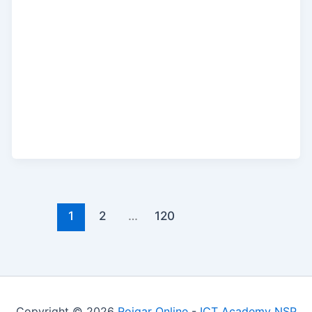
1
2
…
120
Copyright © 2026
Rojgar Online
-
ICT Academy NSP