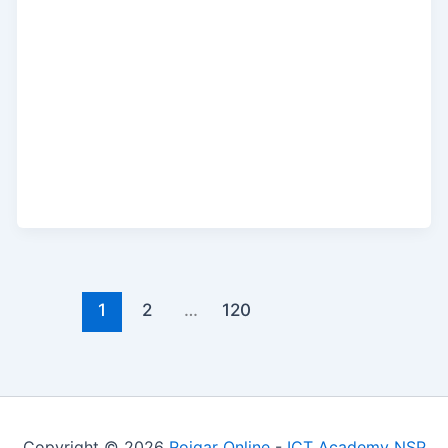
1
2
…
120
Copyright © 2026
Rojgar Online
-
ICT Academy NSP