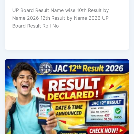
UP Board Result Name wise 10th Result by
Name 2026 12th Result by Name 2026 UP
Board Result Roll No