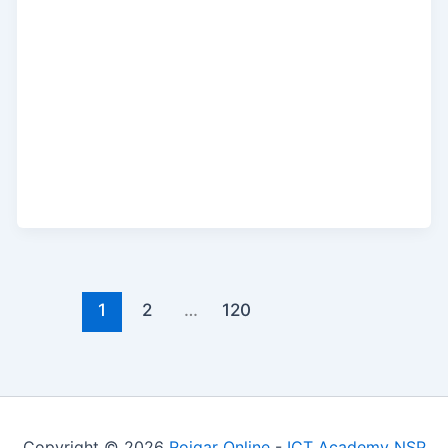
1
2
…
120
Copyright © 2026
Rojgar Online
-
ICT Academy NSP