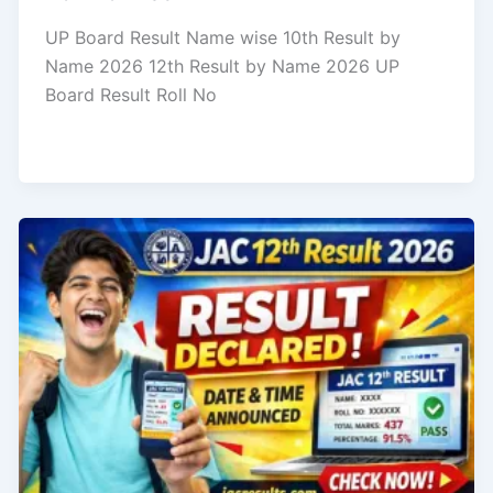
UP Board Result Name wise 10th Result by
Name 2026 12th Result by Name 2026 UP
Board Result Roll No