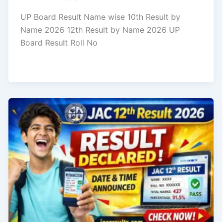
UP Board Result Name wise 10th Result by
Name 2026 12th Result by Name 2026 UP
Board Result Roll No