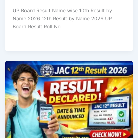
UP Board Result Name wise 10th Result by
Name 2026 12th Result by Name 2026 UP
Board Result Roll No