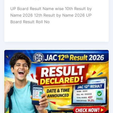
UP Board Result Name wise 10th Result by
Name 2026 12th Result by Name 2026 UP
Board Result Roll No