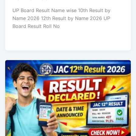
UP Board Result Name wise 10th Result by
Name 2026 12th Result by Name 2026 UP
Board Result Roll No