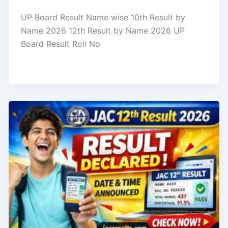
UP Board Result Name wise 10th Result by
Name 2026 12th Result by Name 2026 UP
Board Result Roll No