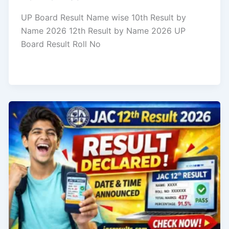
UP Board Result Name wise 10th Result by
Name 2026 12th Result by Name 2026 UP
Board Result Roll No