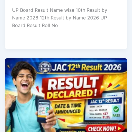
UP Board Result Name wise 10th Result by
Name 2026 12th Result by Name 2026 UP
Board Result Roll No